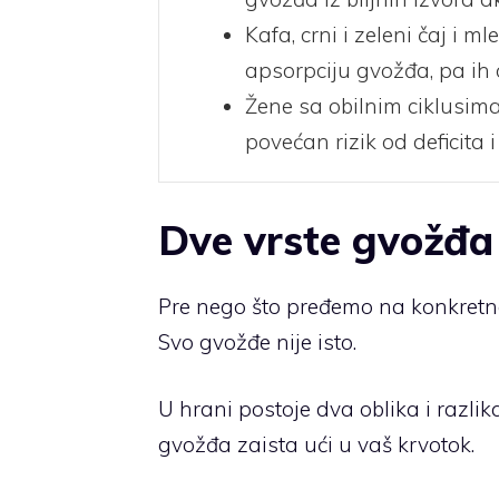
Kafa, crni i zeleni čaj i
apsorpciju gvožđa, pa ih o
Žene sa obilnim ciklusima,
povećan rizik od deficita
Dve vrste gvožđa
Pre nego što pređemo na konkretne
Svo gvožđe nije isto.
U hrani postoje dva oblika i razlik
gvožđa zaista ući u vaš krvotok.