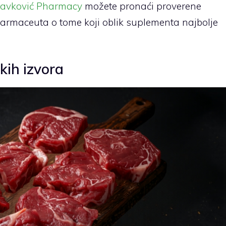
ravković Pharmacy
možete pronaći proverene
farmaceuta o tome koji oblik suplementa najbolje
kih izvora