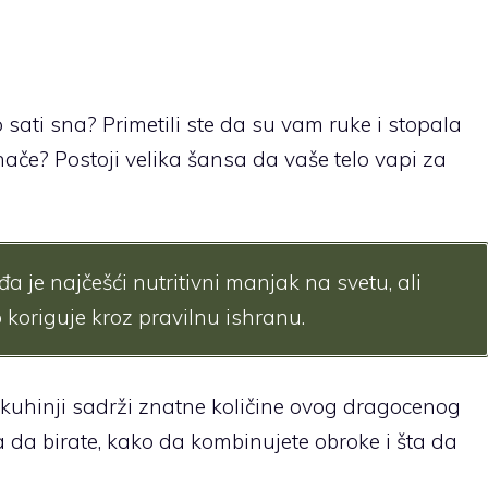
sati sna? Primetili ste da su vam ruke i stopala
ače? Postoji velika šansa da vaše telo vapi za
 je najčešći nutritivni manjak na svetu, ali
 koriguje kroz pravilnu ishranu.
kuhinji sadrži znatne količine ovog dragocenog
 da birate, kako da kombinujete obroke i šta da