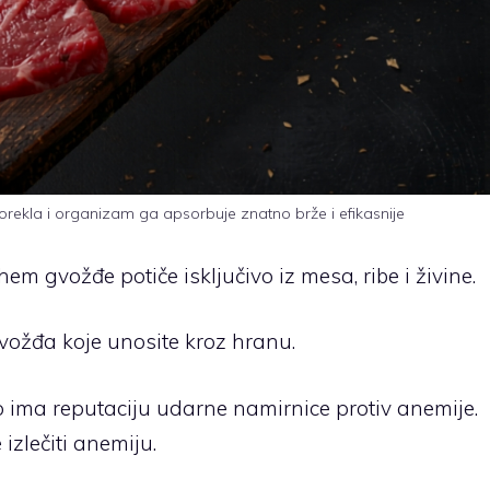
orekla i organizam ga apsorbuje znatno brže i efikasnije
 hem gvožđe potiče isključivo iz mesa, ribe i živine.
vožđa koje unosite kroz hranu.
 ima reputaciju udarne namirnice protiv anemije.
izlečiti anemiju.