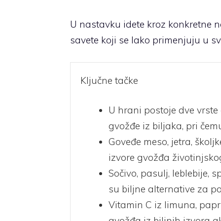
U nastavku idete kroz konkretne na
savete koji se lako primenjuju u s
Ključne tačke
U hrani postoje dve vrste
gvožđe iz biljaka, pri če
Goveđe meso, jetra, školjk
izvore gvožđa životinjsko
Sočivo, pasulj, leblebije
su biljne alternative za 
Vitamin C iz limuna, pap
gvožđa iz biljnih izvora 