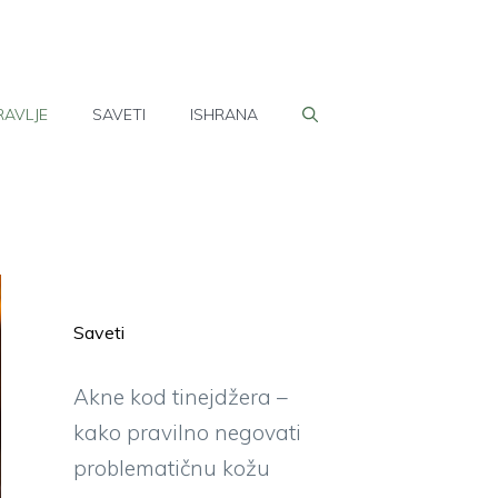
RAVLJE
SAVETI
ISHRANA
Saveti
Akne kod tinejdžera –
kako pravilno negovati
problematičnu kožu