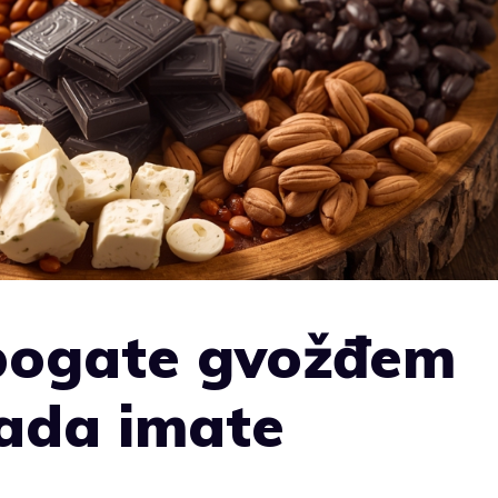
bogate gvožđem
 kada imate