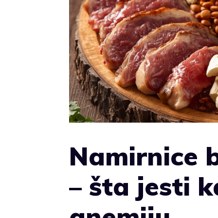
Namirnice 
– šta jesti
anemiju