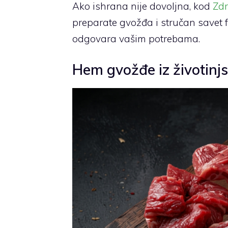
Ako ishrana nije dovoljna, kod
Zd
preparate gvožđa i stručan savet 
odgovara vašim potrebama.
Hem gvožđe iz životinjs