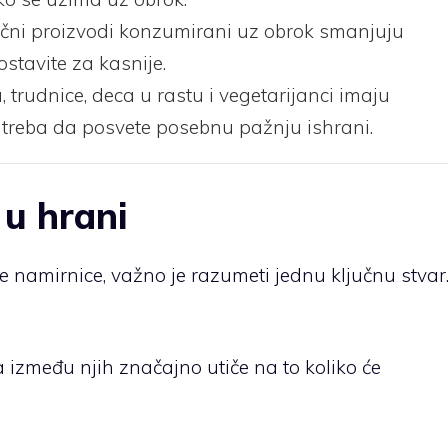
 mlečni proizvodi konzumirani uz obrok smanjuju
stavite za kasnije.
 trudnice, deca u rastu i vegetarijanci imaju
 i treba da posvete posebnu pažnju ishrani.
 u hrani
 namirnice, važno je razumeti jednu ključnu stvar
a između njih značajno utiče na to koliko će