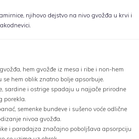
mirnice, njihovo dejstvo na nivo gvožđa u krvi i
vakodnevici.
 gvožđa, hem gvožđe iz mesa i ribe i non-hem
mu se hem oblik znatno bolje apsorbuje.
e, sardine i ostrige spadaju u najjače prirodne
g porekla.
, spanać, semenke bundeve i sušeno voće odlične
podizanje nivoa gvožđa.
rike i paradajza značajno poboljšava apsorpciju
ako se uzima uz obrok.