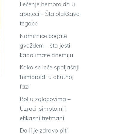
Lečenje hemoroida u
apoteci – Šta olakšava
tegobe
Namirnice bogate
gvožđem – šta jesti
kada imate anemiju
Kako se leče spoljašnji
hemoroidi u akutnoj
fazi
Bol u zglobovima –
Uzroci, simptomi i
efikasni tretmani
Da li je zdravo piti