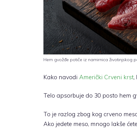
Hem gvožđe potiče iz namirnica životinjskog p
Kako navodi
Američki Crveni krst
,
Telo apsorbuje do 30 posto hem g
To je razlog zbog kog crveno meso
Ako jedete meso, mnogo lakše ćete 