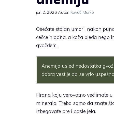
jun 2, 2026
Autor:
Kovač Marko
Osećate stalan umor i nakon puno 
češće hladna, a koža bleđa nego in
gvožđem.
Anemija usled nedostatka gvožđa
dobra vest je da se vrlo uspešno
Hrana koju verovatno već imate u 
minerala. Treba samo da znate šta
izbegavate pre i posle jela.