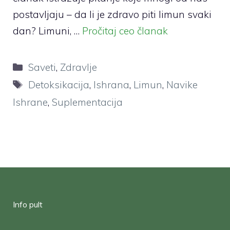
postavljaju – da li je zdravo piti limun svaki
dan? Limuni, …
Pročitaj ceo članak
Categories
Saveti
,
Zdravlje
Tags
Detoksikacija
,
Ishrana
,
Limun
,
Navike
Ishrane
,
Suplementacija
Info pult