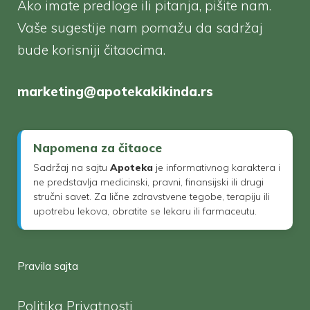
Ako imate predloge ili pitanja, pišite nam.
Vaše sugestije nam pomažu da sadržaj
bude korisniji čitaocima.
marketing@apotekakikinda.rs
Napomena za čitaoce
Sadržaj na sajtu
Apoteka
je informativnog karaktera i
ne predstavlja medicinski, pravni, finansijski ili drugi
stručni savet. Za lične zdravstvene tegobe, terapiju ili
upotrebu lekova, obratite se lekaru ili farmaceutu.
Pravila sajta
Politika Privatnosti