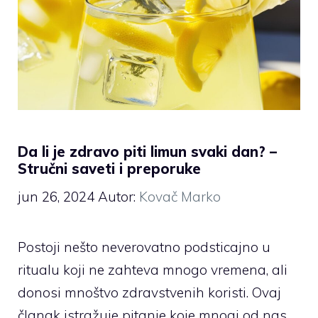
Da li je zdravo piti limun svaki dan? –
Stručni saveti i preporuke
jun 26, 2024
Autor:
Kovač Marko
Postoji nešto neverovatno podsticajno u
ritualu koji ne zahteva mnogo vremena, ali
donosi mnoštvo zdravstvenih koristi. Ovaj
članak istražuje pitanje koje mnogi od nas