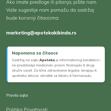
Ako imate predloge ili pitanja, pišite nam.
Vaše sugestije nam pomažu da sadržaj
bude korisniji čitaocima.
marketing@apotekakikinda.rs
Napomena za čitaoce
Sadržaj na sajtu
Apoteka
je informativnog karaktera i
ne predstavlja medicinski, pravni, finansijski ili drugi
stručni savet. Za lične zdravstvene tegobe, terapiju ili
upotrebu lekova, obratite se lekaru ili farmaceutu.
Pravila sajta
Politika Privatnosti