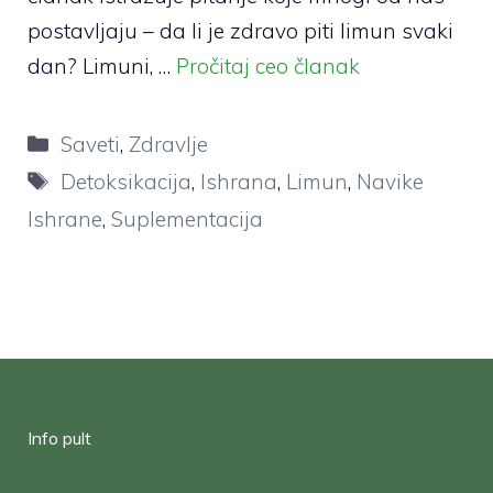
postavljaju – da li je zdravo piti limun svaki
dan? Limuni, …
Pročitaj ceo članak
Categories
Saveti
,
Zdravlje
Tags
Detoksikacija
,
Ishrana
,
Limun
,
Navike
Ishrane
,
Suplementacija
Info pult