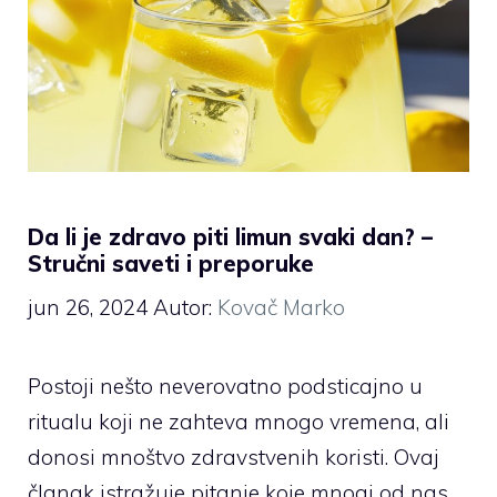
Da li je zdravo piti limun svaki dan? –
Stručni saveti i preporuke
jun 26, 2024
Autor:
Kovač Marko
Postoji nešto neverovatno podsticajno u
ritualu koji ne zahteva mnogo vremena, ali
donosi mnoštvo zdravstvenih koristi. Ovaj
članak istražuje pitanje koje mnogi od nas